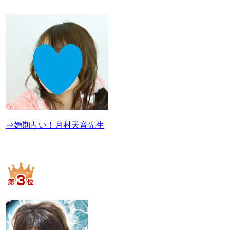
⇒婚期占い！月村天音先生