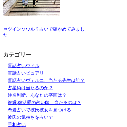
⇒ツインソウル？占いで確かめてみまし
た
カテゴリー
電話占いウィル
電話占いピュアリ
電話占いヴェルニ、当たる先生は誰？
占星術は当たるのか？
姓名判断、あなたの字画は？
復縁,復活愛の占い師、当たるのは？
恋愛占いで彼氏彼女を見つける
彼氏の気持ちを占いで
手相占い