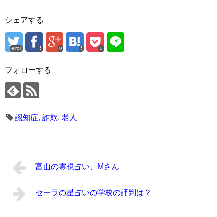
シェアする
error
0
0
フォローする
認知症
,
詐欺
,
老人
富山の霊視占い、Mさん
セーラの星占いの学校の評判は？