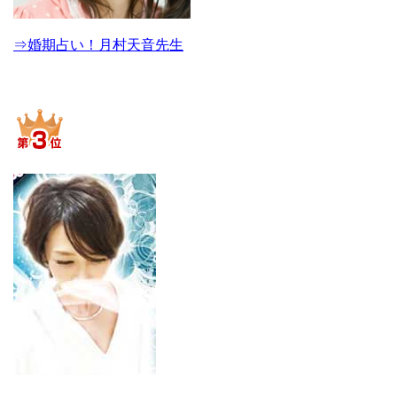
⇒婚期占い！月村天音先生