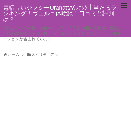
電話占いジプシーUranattAｳﾗﾅｯﾀ｜当たるラ
ンキング！ヴェルニ体験談！口コミと評判
は？
電話占いの体験談。本当のところは？人生の悩みを解決。電話占
い以外の占術も紹介。良く当たる占い師は誰？本サイトはプロモ
ーションが含まれています
ホーム
スピリチュアル