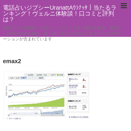
電話占いジプシーUranattAｳﾗﾅｯﾀ｜当たるラ
ンキング！ヴェルニ体験談！口コミと評判
は？
電話占いの体験談。本当のところは？人生の悩みを解決。電話占
い以外の占術も紹介。良く当たる占い師は誰？本サイトはプロモ
ーションが含まれています
emax2