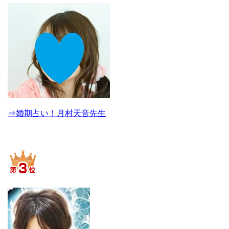
⇒婚期占い！月村天音先生