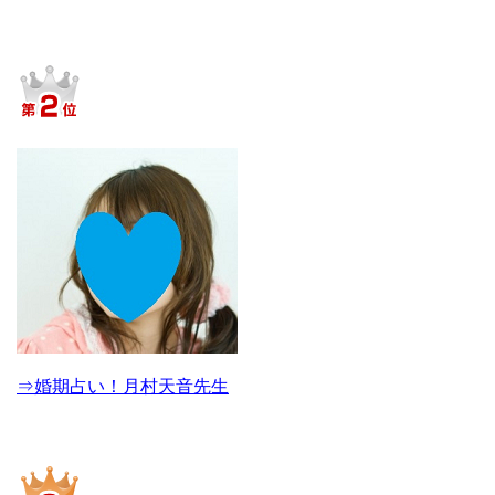
⇒婚期占い！月村天音先生