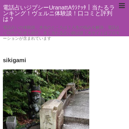
電話占いジプシーUranattAｳﾗﾅｯﾀ｜当たるラ
ンキング！ヴェルニ体験談！口コミと評判
は？
電話占いの体験談。本当のところは？人生の悩みを解決。電話占
い以外の占術も紹介。良く当たる占い師は誰？本サイトはプロモ
ーションが含まれています
sikigami