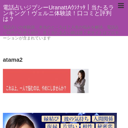
電話占いジプシーUranattAｳﾗﾅｯﾀ｜当たるラ
ンキング！ヴェルニ体験談！口コミと評判
は？
電話占いの体験談。本当のところは？人生の悩みを解決。電話占
い以外の占術も紹介。良く当たる占い師は誰？本サイトはプロモ
ーションが含まれています
atama2