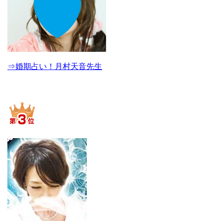
⇒婚期占い！月村天音先生