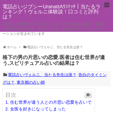
電話占いジプシーUranattAｳﾗﾅｯﾀ｜当たるラ
ンキング！ヴェルニ体験談！口コミと評判
は？
電話占いの体験談。本当のところは？人生の悩みを解決。電話占
い以外の占術も紹介。良く当たる占い師は誰？本サイトはプロモ
ーションが含まれています
ホーム
電話占いヴェルニ、当たる先生は誰？
格下の男の片思いの恋愛.医者は住む世界が違
う,スピリチュアル占いの結果は？
電話占いヴェルニ、当たる先生は誰？
,
告白のタイミン
グは？
,
東京都の占い師
目次
住む世界が違う人との片思い恋愛を占いで
女医を好きになってしまった