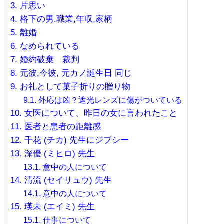
片思い
格下の男.職業,年収,家柄
離婚
なめられている
婚約破棄 裁判
元彼,今彼, 元カノ誕生日 同じ
お礼として菓子折りの贈り物
外応は凶？遮光レンズに傷がついている
女医について、昨日の女に言われたこと
医者と患者の距離感
千花 (チカ) 先生にジプシー
深優 (ミヒロ) 先生
意中の人について
清流 (セイリュウ) 先生
意中の人について
瑛未 (エイミ) 先生
仕事について