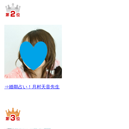
⇒婚期占い！月村天音先生