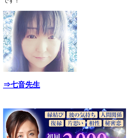
です！
⇒七音先生