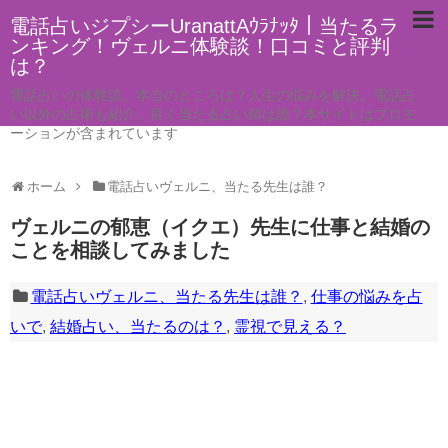
電話占いジプシーUranattAｳﾗﾅｯﾀ｜当たるラ
ンキング！ヴェルニ体験談！口コミと評判
は？
電話占いの体験談。本当のところは？人生の悩みを解決。電話占
い以外の占術も紹介。良く当たる占い師は誰？本サイトはプロモ
ーションが含まれています
ホーム
電話占いヴェルニ、当たる先生は誰？
ヴェルニの郁恵（イクエ）先生に仕事と結婚の
ことを相談してみました
電話占いヴェルニ、当たる先生は誰？
,
仕事の悩みを占
いで
,
結婚占い、当たるのは？
,
霊視で見える？