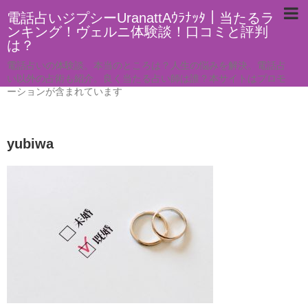
電話占いジプシーUranattAｳﾗﾅｯﾀ｜当たるラ
ンキング！ヴェルニ体験談！口コミと評判
は？
電話占いの体験談。本当のところは？人生の悩みを解決。電話占
い以外の占術も紹介。良く当たる占い師は誰？本サイトはプロモ
ーションが含まれています
yubiwa