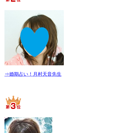
⇒婚期占い！月村天音先生