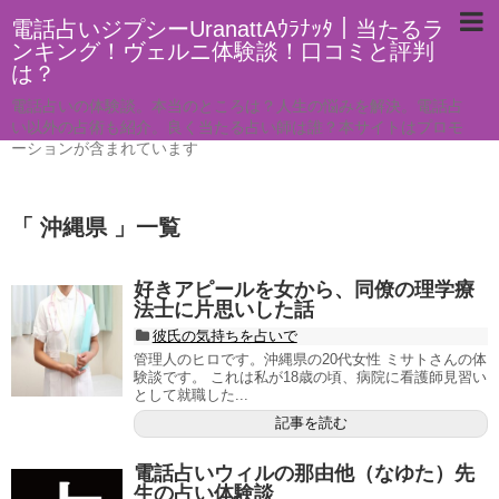
電話占いジプシーUranattAｳﾗﾅｯﾀ｜当たるラ
ンキング！ヴェルニ体験談！口コミと評判
は？
電話占いの体験談。本当のところは？人生の悩みを解決。電話占
い以外の占術も紹介。良く当たる占い師は誰？本サイトはプロモ
ーションが含まれています
「 沖縄県 」一覧
好きアピールを女から、同僚の理学療
法士に片思いした話
彼氏の気持ちを占いで
管理人のヒロです。沖縄県の20代女性 ミサトさんの体
験談です。 これは私が18歳の頃、病院に看護師見習い
として就職した...
記事を読む
電話占いウィルの那由他（なゆた）先
生の占い体験談