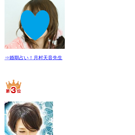
⇒婚期占い！月村天音先生