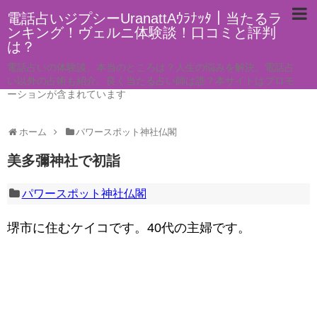
電話占いジプシーUranattAｳﾗﾅｯﾀ｜当たるラ
ンキング！ヴェルニ体験談！口コミと評判
は？
電話占いの体験談。本当のところは？人生の悩みを解決。電話占
い以外の占術も紹介。良く当たる占い師は誰？本サイトはプロモ
ーションが含まれています
ホーム
パワースポット神社仏閣
美多彌神社で初詣
パワースポット神社仏閣
堺市に住むケイコです。40代の主婦です。