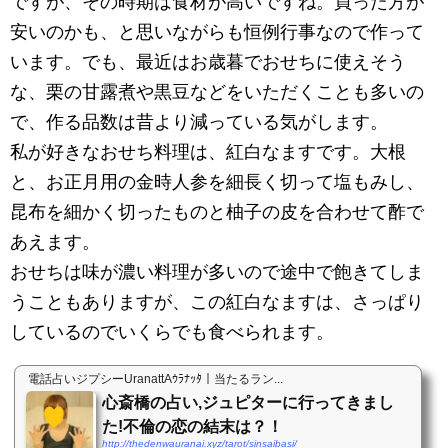
ですが、その時期は食材が高いですね。買った方が
安いのかも、と思いながらも恒例行事なので作って
います。でも、最近はお歳暮でおせちに使えそう
な、栗の甘露煮や黒豆などをいただくことも多いの
で、作る品数は昔より減っている気がします。
私が好きなおせち料理は、紅白なますです。大根
と、お正月用の金時人参を細長く切って塩もみし、
昆布を細かく切ったものと柚子の皮を合わせて酢で
あえます。
おせちは味が濃い料理が多いので途中で飽きてしま
うこともありますが、この紅白なますは、さっぱり
しているのでいくらでも食べられます。
電話占いジプシーUranattAｳﾗﾅｯﾀ｜当たるラン...
心斎橋の占い,ジュピターに行ってきまし
た!不倫の恋の結末は？！
http://thedenwauranai.xyz/tarot/sinsaibasi/