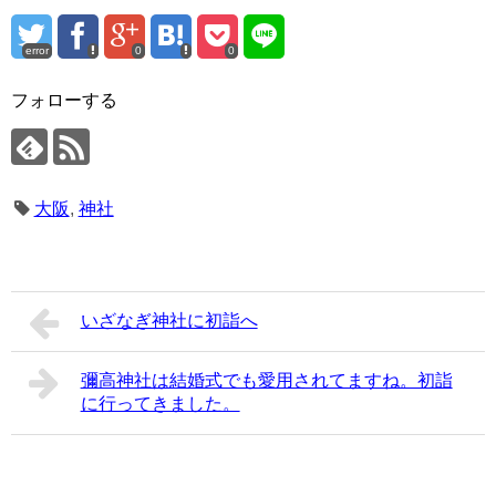
error
0
0
フォローする
大阪
,
神社
いざなぎ神社に初詣へ
彌高神社は結婚式でも愛用されてますね。初詣
に行ってきました。