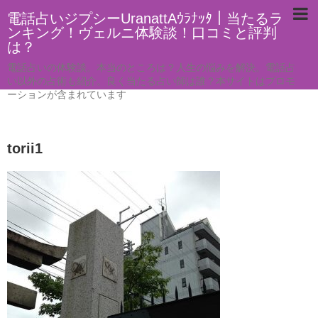
電話占いジプシーUranattAｳﾗﾅｯﾀ｜当たるラ
ンキング！ヴェルニ体験談！口コミと評判
は？
電話占いの体験談。本当のところは？人生の悩みを解決。電話占
い以外の占術も紹介。良く当たる占い師は誰？本サイトはプロモ
ーションが含まれています
torii1