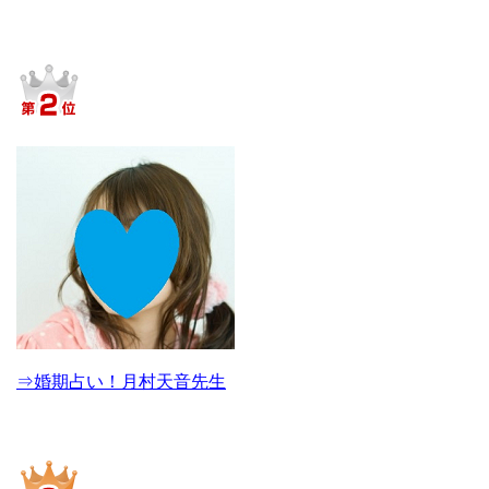
⇒婚期占い！月村天音先生