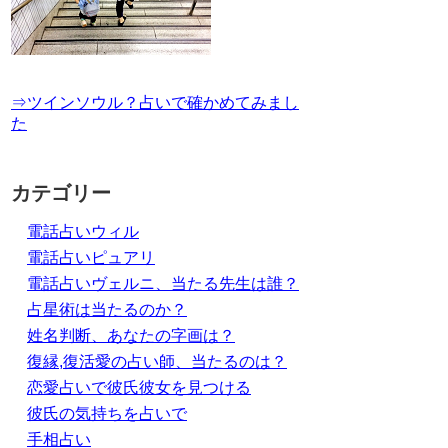
⇒ツインソウル？占いで確かめてみまし
た
カテゴリー
電話占いウィル
電話占いピュアリ
電話占いヴェルニ、当たる先生は誰？
占星術は当たるのか？
姓名判断、あなたの字画は？
復縁,復活愛の占い師、当たるのは？
恋愛占いで彼氏彼女を見つける
彼氏の気持ちを占いで
手相占い