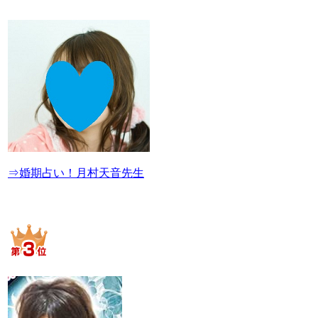
⇒婚期占い！月村天音先生