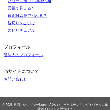
パワースポット神社仏閣
霊視で見える？
遠距離恋愛で別れる？
縁切りを占いで
スピリチュアル
プロフィール
管理人のプロフィール
当サイトについて
お問い合わせ
© 2026
電話占いジプシーUranattAｳﾗﾅｯﾀ｜当たるランキング！ヴェルニ体
験談！口コミと評判は？