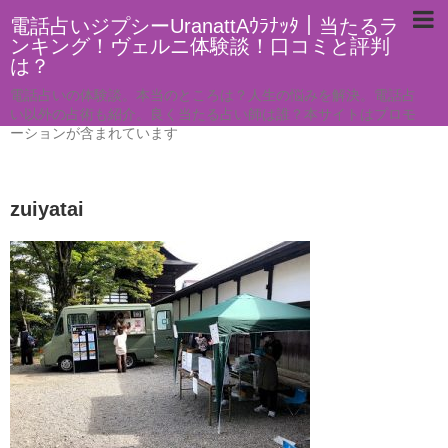
電話占いジプシーUranattAｳﾗﾅｯﾀ｜当たるラ
ンキング！ヴェルニ体験談！口コミと評判
は？
電話占いの体験談。本当のところは？人生の悩みを解決。電話占
い以外の占術も紹介。良く当たる占い師は誰？本サイトはプロモ
ーションが含まれています
zuiyatai