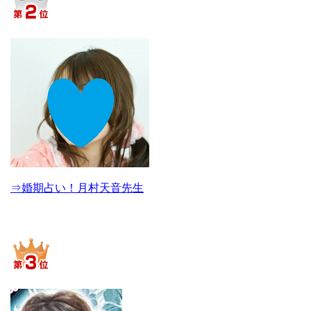
⇒婚期占い！月村天音先生