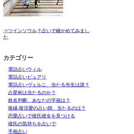
⇒ツインソウル？占いで確かめてみまし
た
カテゴリー
電話占いウィル
電話占いピュアリ
電話占いヴェルニ、当たる先生は誰？
占星術は当たるのか？
姓名判断、あなたの字画は？
復縁,復活愛の占い師、当たるのは？
恋愛占いで彼氏彼女を見つける
彼氏の気持ちを占いで
手相占い