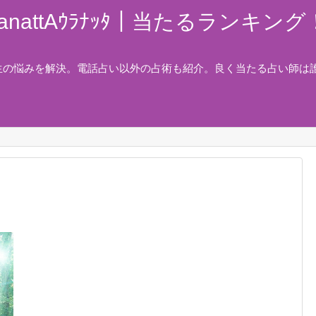
nattAｳﾗﾅｯﾀ｜当たるランキ
生の悩みを解決。電話占い以外の占術も紹介。良く当たる占い師は