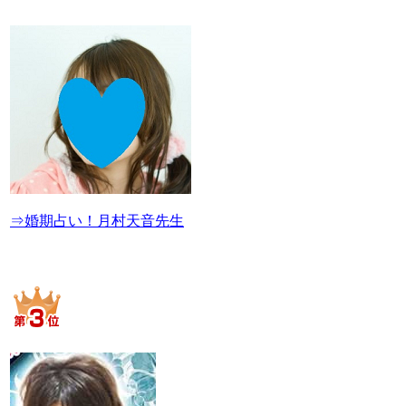
⇒婚期占い！月村天音先生