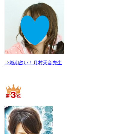
⇒婚期占い！月村天音先生